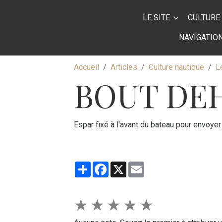
LE SITE
CULTURE
NAVIGATIO
Accueil
Articles
Culture nautique
L
BOUT DE
Espar fixé à l'avant du bateau pour envoye
Partager
Facebook
X
Email
★
★
★
★
★