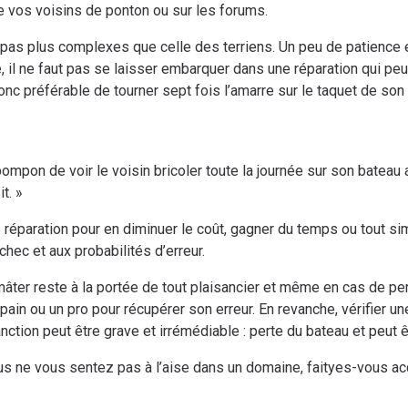
 vos voisins de ponton ou sur les forums.
pas plus complexes que celle des terriens. Un peu de patience e
, il ne faut pas se laisser embarquer dans une réparation qui pe
c préférable de tourner sept fois l’amarre sur le taquet de son v
 pompon de voir le voisin bricoler toute la journée sur son batea
it. »
e réparation pour en diminuer le coût, gagner du temps ou tout sim
ec et aux probabilités d’erreur.
âter reste à la portée de tout plaisancier et même en cas de per
 copain ou un pro pour récupérer son erreur. En revanche, vérifier 
anction peut être grave et irrémédiable : perte du bateau et peut 
 vous ne vous sentez pas à l’aise dans un domaine, faityes-vous