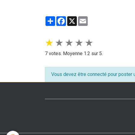
Partager
Facebook
X
Email
★
★
★
★
★
7
votes. Moyenne
1.2
sur 5.
Vous devez être connecté pour poster