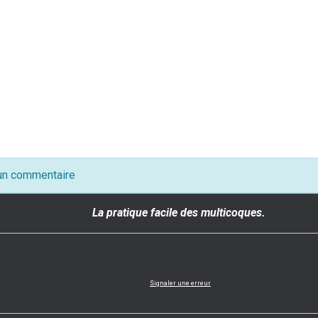
 un commentaire
La pratique facile des multicoques.
Signaler une erreur