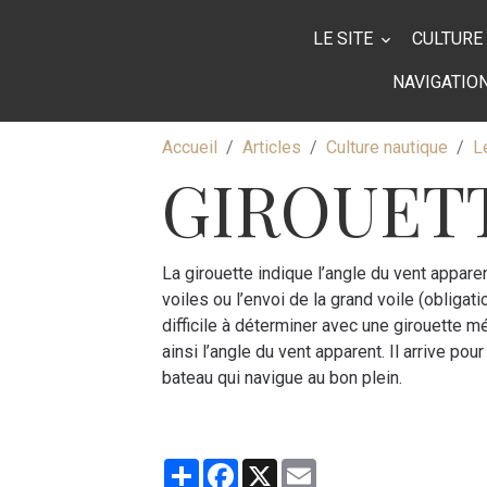
LE SITE
CULTURE
NAVIGATIO
Accueil
Articles
Culture nautique
L
GIROUET
La girouette indique l’angle du vent apparent
voiles ou l’envoi de la grand voile (obligat
difficile à déterminer avec une girouette m
ainsi l’angle du vent apparent. Il arrive po
bateau qui navigue au bon plein.
Partager
Facebook
X
Email