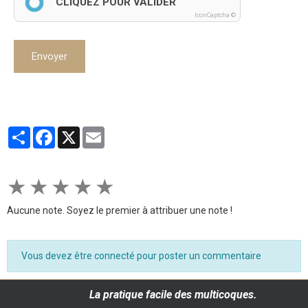
CLIQUEZ POUR VALIDER
IconCaptcha ©
Envoyer
Partager
Facebook
X
Email
★
★
★
★
★
Aucune note. Soyez le premier à attribuer une note !
Vous devez être connecté pour poster un commentaire
La pratique facile des multicoques.