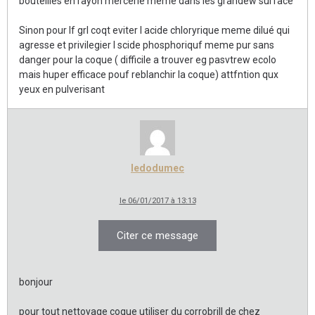
bouteilles en rayon mercerie meme dans les grandew surface
Sinon pour lf grl coqt eviter l acide chloryrique meme dilué qui
agresse et privilegier l scide phosphoriquf meme pur sans
danger pour la coque ( difficile a trouver eg pasvtrew ecolo
mais huper efficace pouf reblanchir la coque) attfntion qux
yeux en pulverisant
ledodumec
le 06/01/2017 à 13:13
Citer ce message
bonjour
pour tout nettoyage coque utiliser du corrobrill de chez